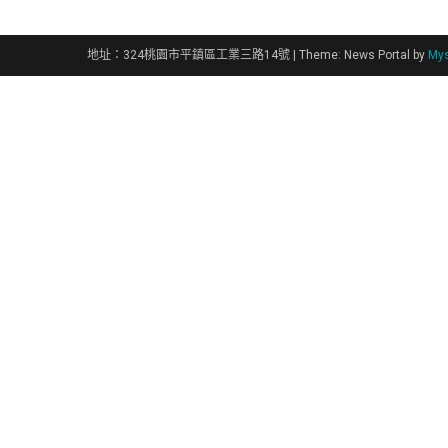
導
覽
地址：324桃園市平鎮區工業三路14號
|
Theme: News Portal by
Mys