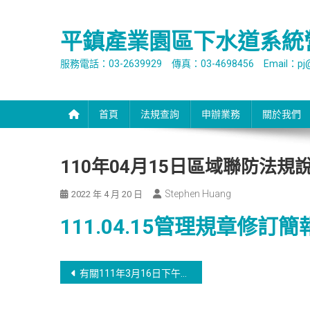
Skip
to
平鎮產業園區下水道系統
content
服務電話：03-2639929 傳真：03-4698456 Email：pj@o
首頁
法規查詢
申辦業務
關於我們
110年04月15日區域聯防法
Stephen Huang
2022 年 4 月 20 日
111.04.15管理規章修訂簡
文
有關111年3月16日下午2時召開之「聯接文件申請填寫說明會」簡報請參閱附件
章