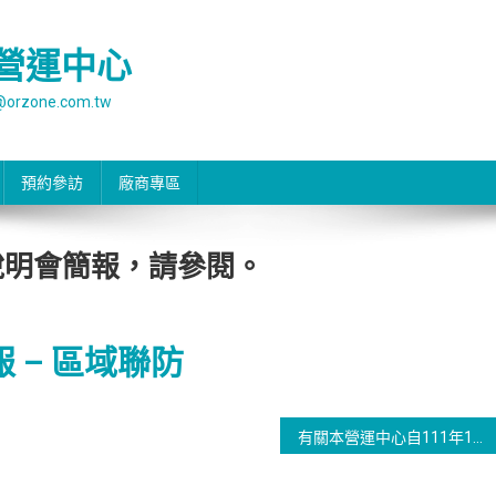
營運中心
rzone.com.tw
預約參訪
廠商專區
規說明會簡報，請參閱。
報 – 區域聯防
有關本營運中心自111年11月1日起接受桃園市政府委託辦理工業區專用下水道系統水污染防治查證權業務，請查照並配合辦理。