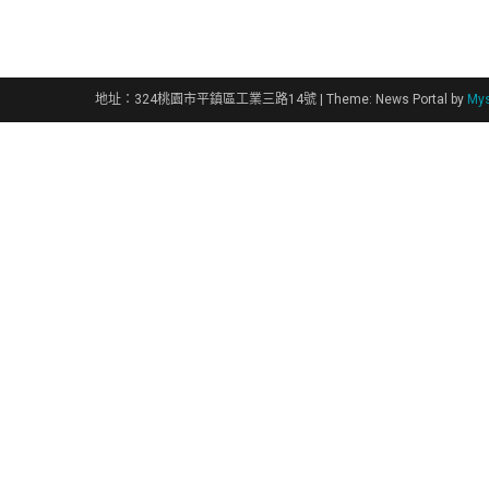
章
導
覽
地址：324桃園市平鎮區工業三路14號
|
Theme: News Portal by
Mys